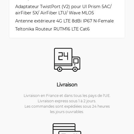
Adaptateur TwistPort (V2) pour UI Prism 5AC/
airFiber 5X/ AirFiber LTU/ Wave MLO5
Antenne extérieure 4G LTE 8dBi IP67 N-Female
Teltonika Routeur RUTM16 LTE Cat6
Livraison
Livraison en France et dans tous les pays de l'UE.
Livraison express sous 1 à 2 jours.
Les commandes sont expédiées sous 24 heures
les jours ouvrables.