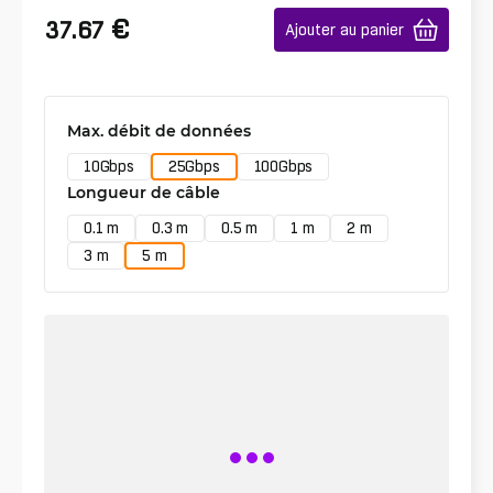
€
37.67
Ajouter au panier
Max. débit de données
10Gbps
25Gbps
100Gbps
Longueur de câble
0.1 m
0.3 m
0.5 m
1 m
2 m
3 m
5 m