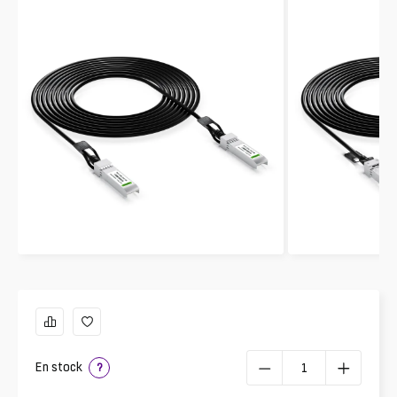
En stock
?