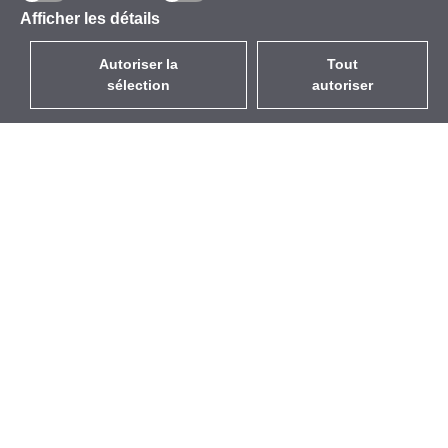
Afficher les détails
Autoriser la
Tout
sélection
autoriser
FR
EUR
avec la TVA à 20%
,
France
Catalogue
À propos
Équipement d’Extérieur
Entreprise
Sans Fil
Marques
Antennes Intégrées
Événements
WiFi 5
StarCoins
Câbles Pigtails
Contacts
Montures et supports
Termes et Conditions