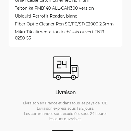
UniFi Câble patch Ethernet, noir, 8m
Teltonika FMB140 ALL-CAN300 version
Ubiquiti Retrofit Reader, blanc
Fiber Optic Cleaner Pen SC/FC/ST/E2000 2.5mm
MikroTik alimentation à châssis ouvert TN19-
0250-55
Livraison
Livraison en France et dans tous les pays de l'UE.
Livraison express sous 1 à 2 jours.
Les commandes sont expédiées sous 24 heures
les jours ouvrables.