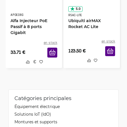
5.0
APOE08G
R5AC-LITE
Alfa Injecteur PoE
Ubiquiti airMAX
Passif à 8 ports
Rocket AC Lite
Gigabit
en stock
en stock
123.50
€
33.71
€
Catégories principales
Équipement électrique
Solutions IoT (IdO)
Montures et supports