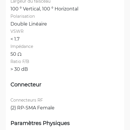
Largeur du faisceau
100 ° Vertical, 
100 ° Horizontal
Polarisation
Double Linéaire
VSWR
< 1.7 
Impédance
50 Ω
Ratio F/B
> 30 dB
Connecteur
Connecteurs RF
(2) RP-SMA Female
Paramètres Physiques