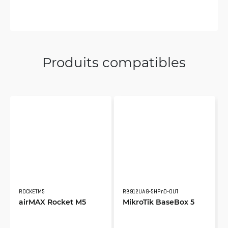
Produits compatibles
ROCKETM5
RB912UAG-5HPnD-OUT
airMAX Rocket M5
MikroTik BaseBox 5