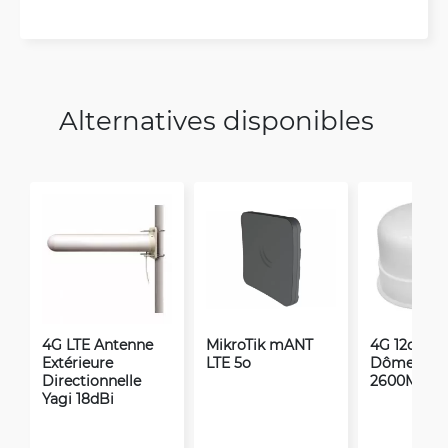
Alternatives disponibles
4G LTE Antenne
MikroTik mANT
4G 12dBi A
Extérieure
LTE 5o
Dôme 800
Directionnelle
2600MHz
Yagi 18dBi