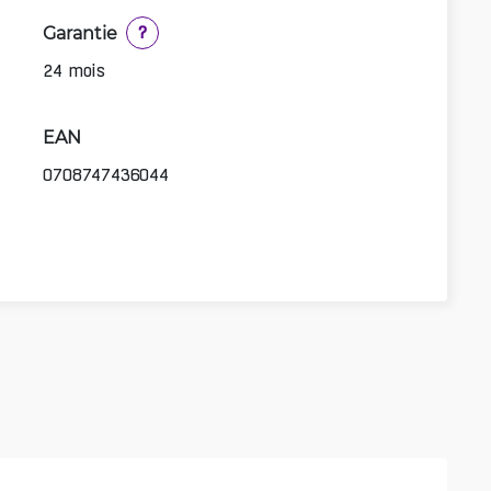
Garantie
?
24 mois
EAN
0708747436044