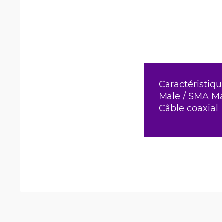
Caractéristiq
Male / SMA Ma
Câble coaxial