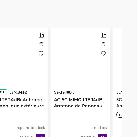
5.0
L24-18-NF2
5G-LTE-700-8
DUAL-LTE
LTE 24dBi Antenne
4G 5G MIMO LTE 14dBi
5G MIMO LTE 3.4
abolique extérieure
Antenne de Panneau
Antenne
/1800/2100MHz
Extérieur 700-800MHz
Extérieur
nouveau
rupture de stock
en stock