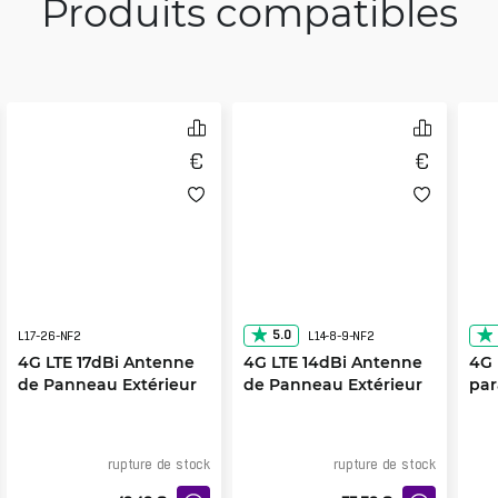
Produits compatibles
5.0
L17-26-NF2
L14-8-9-NF2
4G LTE 17dBi Antenne
4G LTE 14dBi Antenne
4G 
de Panneau Extérieur
de Panneau Extérieur
par
2600MHz
700-900MHz
900
rupture de stock
rupture de stock