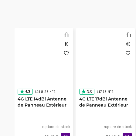
4.3
5.0
L14-8-26-NF2
L17-18-NF2
4G LTE 14dBi Antenne
4G LTE 17dBi Antenne
de Panneau Extérieur
de Panneau Extérieur
800-2600MHz
1800MHz
rupture de stock
rupture de stock