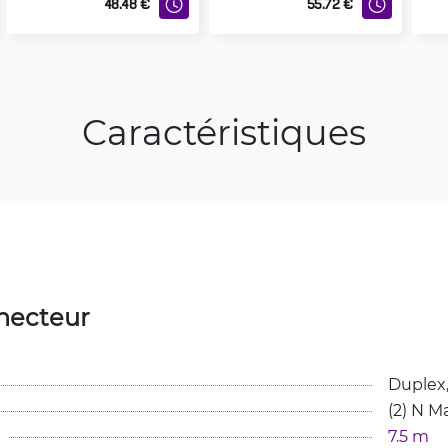
48.48
€
55.72
€
Caractéristiques
necteur
Duplex,
(2) N M
7.5 m