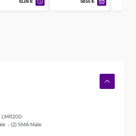
61.06
€
58.55
€
 
LMR200
ale  - (2) SMA Male