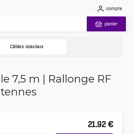
compte
panier
Câbles coaxiaux
e 7,5 m | Rallonge RF
ntennes
21.92
€