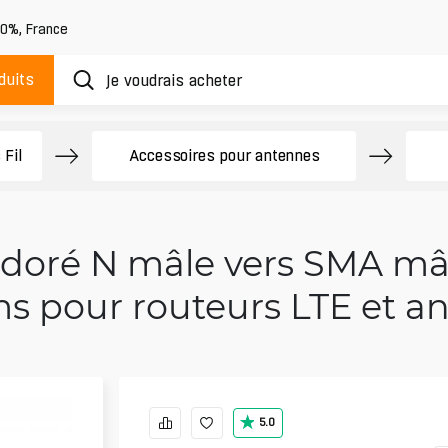
20%
,
France
duits
 Fil
Accessoires pour antennes
 doré N mâle vers SMA mâl
s pour routeurs LTE et a
5.0