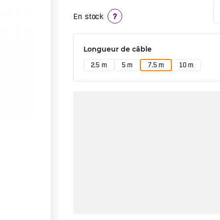
En stock
?
Longueur de câble
2.5 m
5 m
7.5 m
10 m