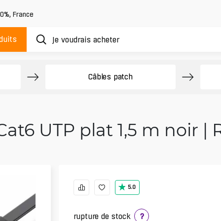
20%
,
France
duits
Câbles patch
at6 UTP plat 1,5 m noir | R
5.0
rupture de stock
?