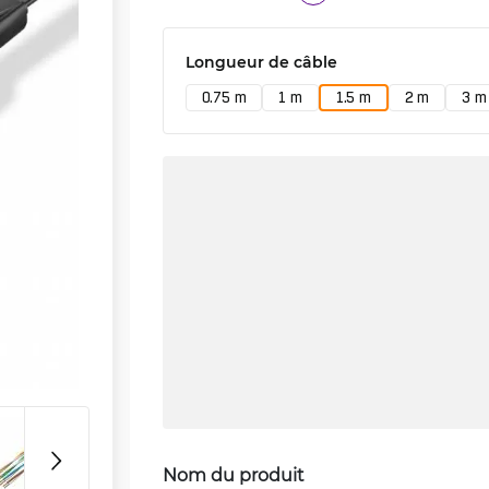
Longueur de câble
0.75 m
1 m
1.5 m
2 m
3 m
Nom du produit