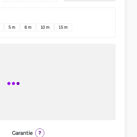
5 m
8 m
10 m
15 m
Garantie
?