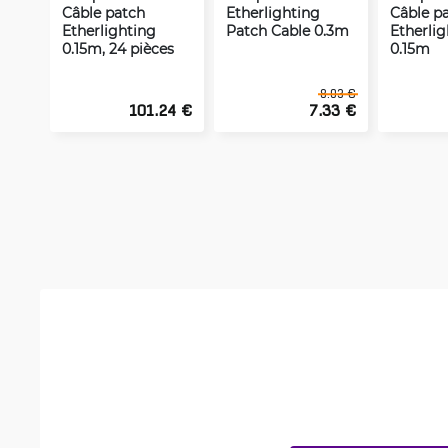
Câble patch
Etherlighting
Câble p
Etherlighting
Patch Cable 0.3m
Etherlig
0.15m, 24 pièces
0.15m
8.03 €
101.24 €
7.33 €