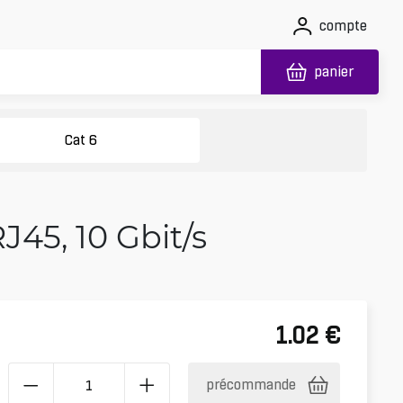
compte
panier
Cat 6
J45, 10 Gbit/s
1.02
€
précommande