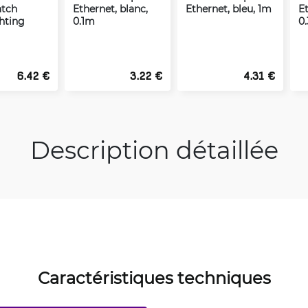
atch
Ethernet, blanc,
Ethernet, bleu, 1m
Et
hting
0.1m
0
6.42 €
3.22 €
4.31 €
Description détaillée
Caractéristiques techniques