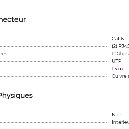
necteur
Cat 6
(2) RJ4
ées
10Gbps
UTP
1.5 m
Cuivre
Physiques
Noir
Intérie