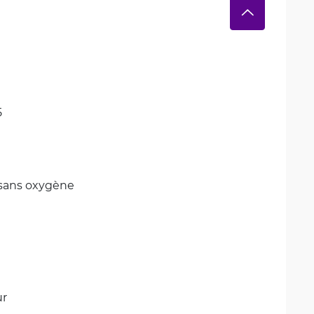
5
 sans oxygène
ur