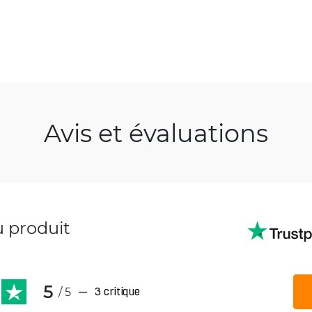
Avis et évaluations
u produit
5
/ 5
—
3 critique