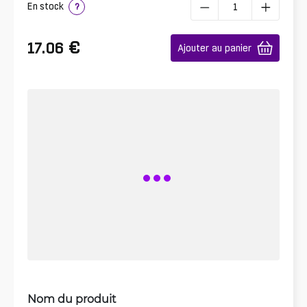
En stock
?
€
17.06
Ajouter au panier
Nom du produit