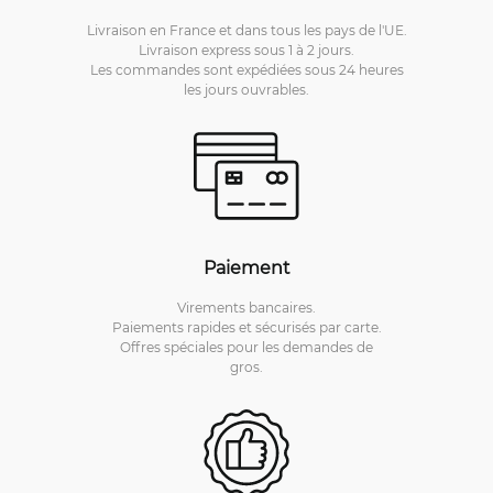
Livraison en France et dans tous les pays de l'UE.
Livraison express sous 1 à 2 jours.
Les commandes sont expédiées sous 24 heures
les jours ouvrables.
Paiement
Virements bancaires.
Paiements rapides et sécurisés par carte.
Offres spéciales pour les demandes de
gros.