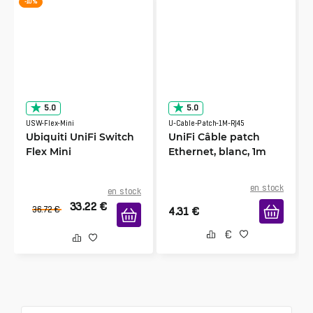
-10 %
5.0
5.0
USW-Flex-Mini
U-Cable-Patch-1M-RJ45
Ubiquiti UniFi Switch
UniFi Câble patch
Flex Mini
Ethernet, blanc, 1m
en stock
en stock
33.22
€
36.72
€
4.31
€