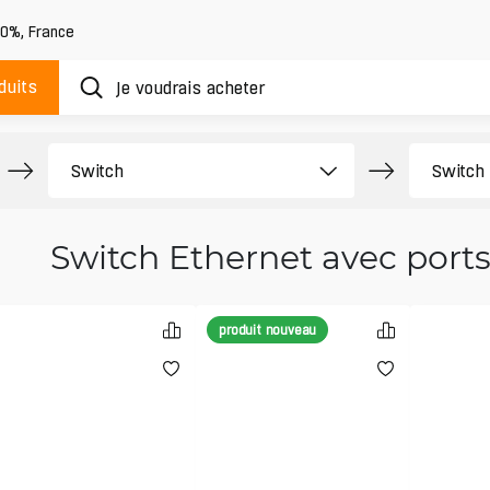
20%
,
France
duits
Switch Ethernet avec port
produit nouveau