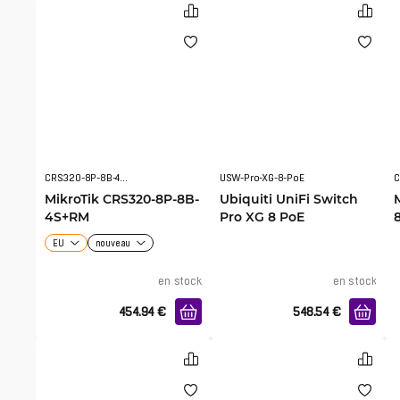
CRS320-8P-8B-4S+RM
USW-Pro-XG-8-PoE
C
MikroTik CRS320-8P-8B-
Ubiquiti UniFi Switch
4S+RM
Pro XG 8 PoE
EU
nouveau
en stock
en stock
454.94
€
548.54
€