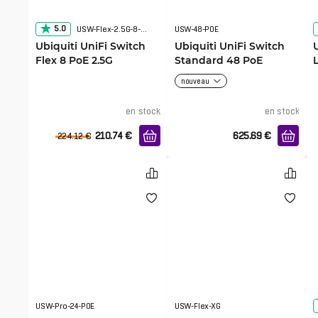
5.0
USW-Flex-2.5G-8-PoE
USW-48-POE
Ubiquiti UniFi Switch
Ubiquiti UniFi Switch
Flex 8 PoE 2.5G
Standard 48 PoE
nouveau
en stock
en stock
210.74
€
625.69
€
224.12
€
USW-Pro-24-POE
USW-Flex-XG