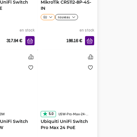
 UniFi Switch
MikroTik CRS112-8P-4S-
E
IN
EU
nouveau
en stock
en stock
317.94
€
186.16
€
5.0
60W
USW-Pro-Max-24-POE
 UniFi Switch
Ubiquiti UniFi Switch
0W
Pro Max 24 PoE