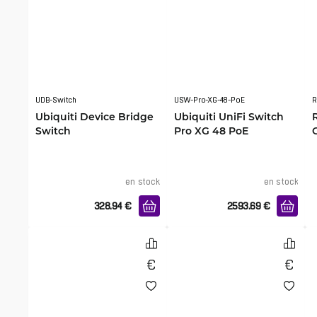
UDB-Switch
USW-Pro-XG-48-PoE
R
Ubiquiti Device Bridge
Ubiquiti UniFi Switch
Switch
Pro XG 48 PoE
en stock
en stock
328.94
€
2593.69
€