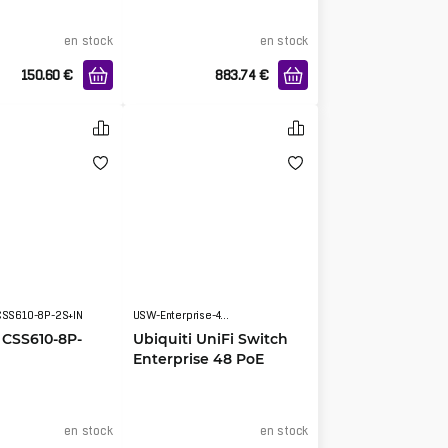
en stock
en stock
150.60
€
883.74
€
CSS610-8P-2S+IN
USW-Enterprise-48-PoE
 CSS610-8P-
Ubiquiti UniFi Switch
Enterprise 48 PoE
en stock
en stock