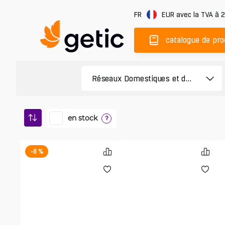
FR
EUR
avec la TVA à 
catalogue de pro
en stock
?
-6 %