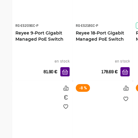
RG-ES209GC-P
RG-ES218GC-P
Reyee 9-Port Gigabit
Reyee 18-Port Gigabit
Managed PoE Switch
Managed PoE Switch
en stock
en stock
81.90
€
178.69
€
-8 %