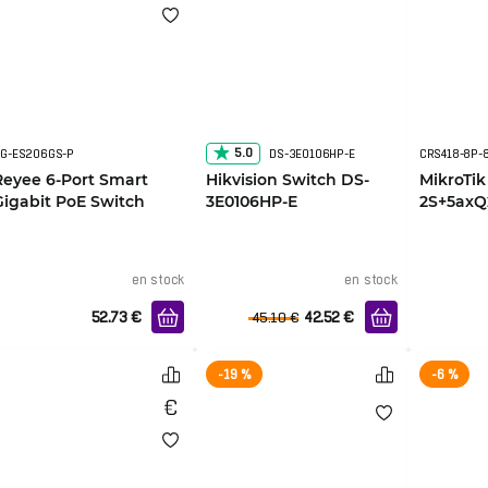
5.0
G-ES206GS-P
DS-3E0106HP-E
Reyee 6-Port Smart
Hikvision Switch DS-
MikroTik
Gigabit PoE Switch
3E0106HP-E
2S+5ax
en stock
en stock
52.73
€
42.52
€
45.10
€
-19 %
-6 %