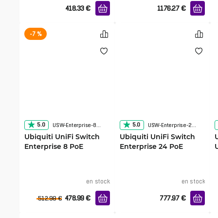
418.33
€
1176.27
€
-7 %
5.0
5.0
USW-Enterprise-8-PoE
USW-Enterprise-24-PoE
Ubiquiti UniFi Switch
Ubiquiti UniFi Switch
Enterprise 8 PoE
Enterprise 24 PoE
en stock
en stock
478.99
€
777.97
€
512.98
€