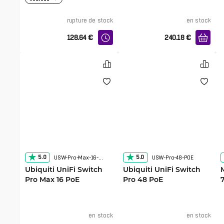
rupture de stock
en stock
128.64
€
240.18
€
5.0
5.0
USW-Pro-Max-16-PoE
USW-Pro-48-POE
Ubiquiti UniFi Switch
Ubiquiti UniFi Switch
Pro Max 16 PoE
Pro 48 PoE
en stock
en stock