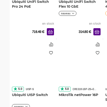
Ubiquiti UniFi Switch
Ubiquiti UniFi Switch
Pro 24 PoE
Flex 10 GbE
nouveau
en stock
en stock
718.49
€
314.80
€
5.0
5.0
UISP-S
CRS318-16P-2S+OUT
U
Ubiquiti UISP Switch
MikroTik netPower 16P
nouveau