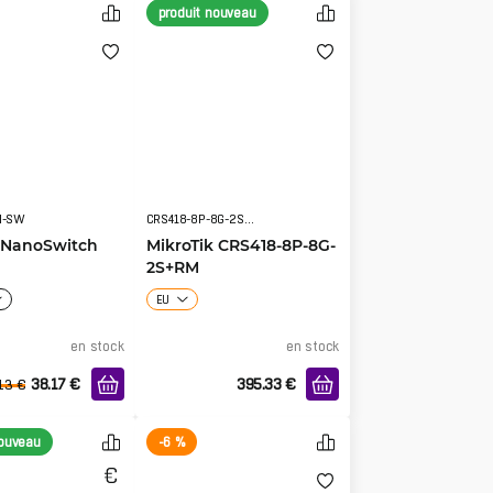
produit nouveau
N-SW
CRS418-8P-8G-2S+RM
i NanoSwitch
MikroTik CRS418-8P-8G-
2S+RM
EU
en stock
en stock
38.17
€
395.33
€
13
€
nouveau
-6 %