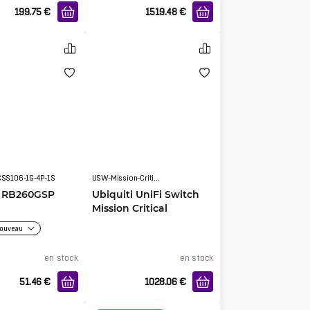
199.75
€
1519.48
€
CSS106-1G-4P-1S
USW-Mission-Critical
k RB260GSP
Ubiquiti UniFi Switch
Mission Critical
ouveau
en stock
en stock
51.46
€
1028.06
€