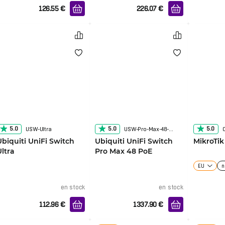
126.55
€
226.07
€
5.0
5.0
5.0
USW-Ultra
USW-Pro-Max-48-POE
Ubiquiti UniFi Switch
Ubiquiti UniFi Switch
MikroTi
Ultra
Pro Max 48 PoE
EU
n
en stock
en stock
112.96
€
1337.90
€