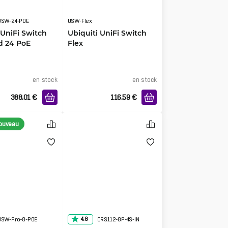
USW-24-POE
USW-Flex
 UniFi Switch
Ubiquiti UniFi Switch
d 24 PoE
Flex
en stock
en stock
388.01
€
116.59
€
nouveau
4.8
USW-Pro-8-POE
CRS112-8P-4S-IN