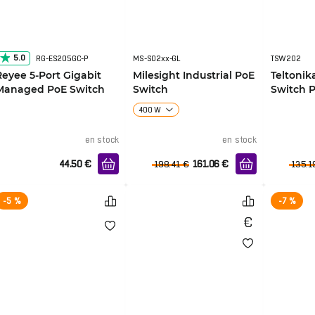
5.0
RG-ES205GC-P
MS-S02xx-GL
TSW202
Reyee 5-Port Gigabit
Milesight Industrial PoE
Teltoni
Managed PoE Switch
Switch
Switch 
400 W
en stock
en stock
44.50
€
161.06
€
198.41
€
135.1
-5 %
-7 %