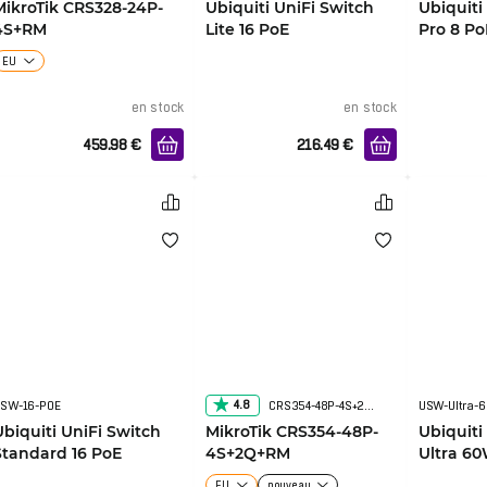
MikroTik CRS328-24P-
Ubiquiti UniFi Switch
Ubiquiti
4S+RM
Lite 16 PoE
Pro 8 Po
EU
en stock
en stock
459.98
€
216.49
€
4.8
SW-16-POE
CRS354-48P-4S+2Q+RM
USW-Ultra-
Ubiquiti UniFi Switch
MikroTik CRS354-48P-
Ubiquiti
Standard 16 PoE
4S+2Q+RM
Ultra 6
EU
nouveau