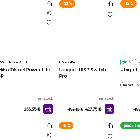
-13 %
-15 %
5.0
SS610-8P-2S+OUT
UISP-S-Pro
MikroTik netPower Lite
Ubiquiti UISP Switch
Ubiquit
8P
Pro
nouveau
en stock
en stock
166.55
€
427.75
€
492.13
€
45.
-6 %
produit 