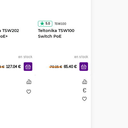
5.0
TSW100
ka TSW202
Teltonika TSW100
PoE+
Switch PoE
en stock
en stock
127.04
€
65.40
€
9
€
70.15
€