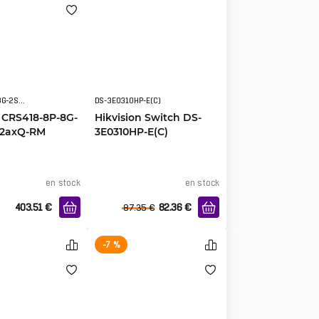
CRS418-8P-8G-2S+5axQ2axQ-RM
DS-3E0310HP-E(C)
 CRS418-8P-8G-
Hikvision Switch DS-
Q2axQ-RM
3E0310HP-E(C)
en stock
en stock
403.51
€
82.36
€
87.35
€
-7 %