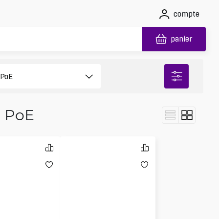
compte
panier
s PoE