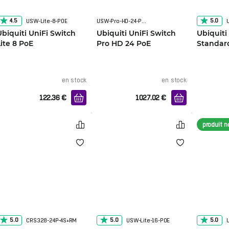
4.5
5.0
USW-Lite-8-POE
USW-Pro-HD-24-PoE
Ubiquiti UniFi Switch
Ubiquiti UniFi Switch
Ubiquiti
Lite 8 PoE
Pro HD 24 PoE
Standar
en stock
en stock
122.36
€
1027.02
€
produit 
5.0
5.0
5.0
CRS328-24P-4S+RM
USW-Lite-16-POE