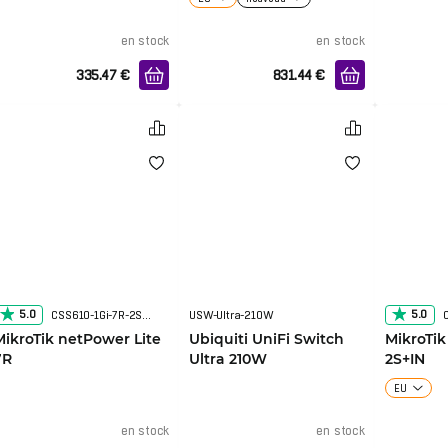
en stock
en stock
335.47
€
831.44
€
5.0
5.0
CSS610-1Gi-7R-2S+OUT
USW-Ultra-210W
MikroTik netPower Lite
Ubiquiti UniFi Switch
MikroTik
7R
Ultra 210W
2S+IN
EU
en stock
en stock