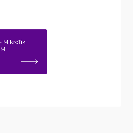
- MikroTik
RM