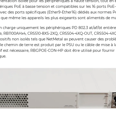
entation isolée pour les périphériques à haute tension, tout en 
ériques PoE à basse tension et compatibles sur les 16 ports PoE-
avec des ports spécifiques (Ether9-Ether16) dédiés aux normes P
t que même les appareils les plus exigeants sont alimentés de m
n charge uniquement les périphériques PD 802.3 at/af/bt entiè
e, RB1100AHx4, CRS510-8XS-2XQ, CRS504-4XQ-OUT, CRS504-4X
positifs non isolés tels que NetMetal ax peuvent causer des prob
i le chemin de terre est produit par le PSU ou le câble de mise à la
if est nécessaire, RBGPOE-CON-HP doit être utilisé pour fournir 
que.