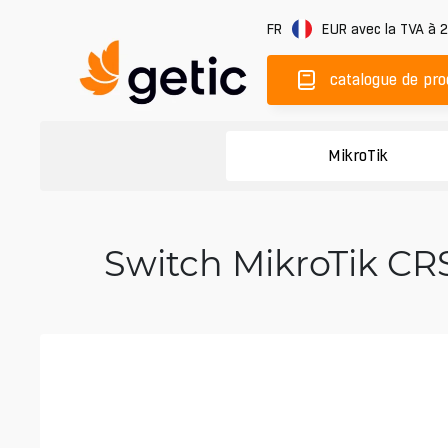
FR
EUR
avec la TVA à 
catalogue de pro
MikroTik
Switch MikroTik CR