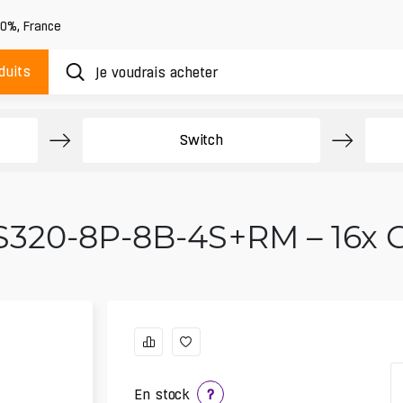
20%
,
France
duits
Switch
S320-8P-8B-4S+RM – 16x G
En stock
?