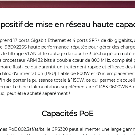
positif de mise en réseau haute capa
nd 17 ports Gigabit Ethernet et 4 ports SFP+ de dix gigabits, 
l 98DX226S haute performance, réputée pour gérer des charge
 le filtrage VLAN et le routage de couche 3 déchargé du matéri
e processeur ARM 32 bits à double cœur de 800 MHz, complété
re flash, ce qui garantit un traitement rapide et efficace des tâ
 bloc d'alimentation (PSU) fiable de 600W et d'un emplacement
 de porter la puissance totale à 1150W, ce qui permet d'accueilli
ergie. Le bloc d'alimentation supplémentaire G1483-0600WNB 
ud, peut être acheté séparément !
Capacités PoE
es PoE 802.3af/at/bt, le CRS320 peut alimenter une large gamm