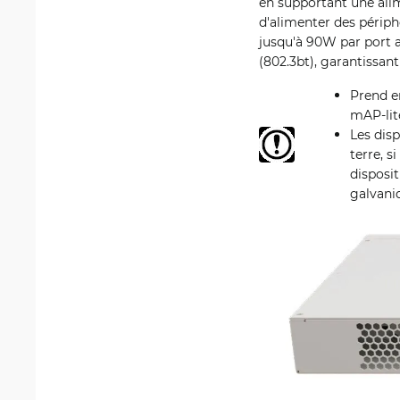
en supportant une alim
d'alimenter des périph
jusqu'à 90W par port 
(802.3bt), garantissan
Prend e
mAP-lit
Les dis
terre, s
disposit
galvani