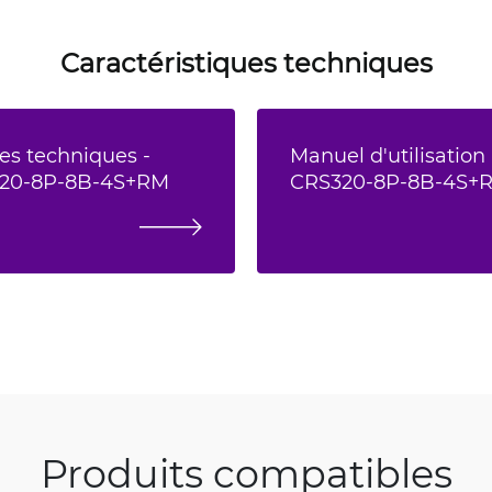
Caractéristiques techniques
es techniques -
Manuel d'utilisation 
320-8P-8B-4S+RM
CRS320-8P-8B-4S+
Produits compatibles