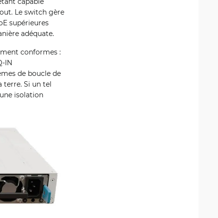
étant capable
out. Le switch gère
oE supérieures
anière adéquate.
rement conformes :
Q-IN
lèmes de boucle de
 terre. Si un tel
une isolation