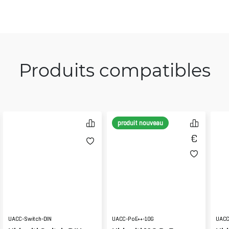
Produits compatibles
produit nouveau
UACC-Switch-DIN
UACC-PoE++-10G
UACC