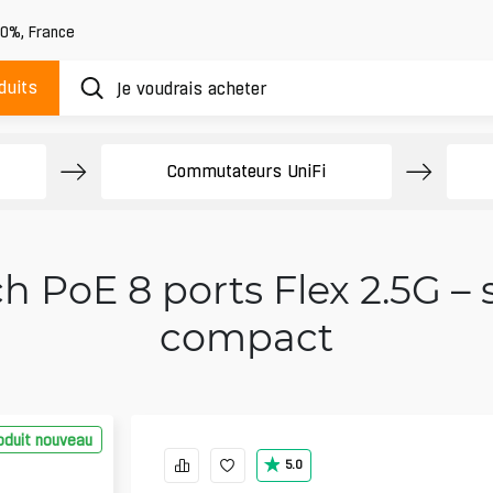
20%
,
France
duits
Commutateurs UniFi
ch PoE 8 ports Flex 2.5G – 
compact
oduit nouveau
5.0