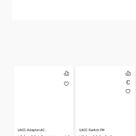
UACC-Adapter-AC-210W
UACC-Switch-FM