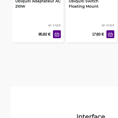
Ubiquiti Adaptateur AC
Ubiquiti Switch
210W
Floating Mount
en stock
en stock
85.82
€
17.60
€
Interface