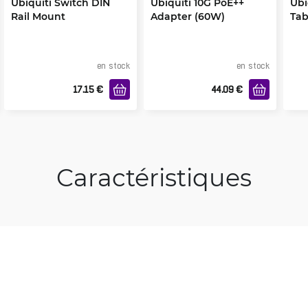
Ubiquiti Switch DIN
Ubiquiti 10G PoE++
Ubi
Rail Mount
Adapter (60W)
Tab
en stock
en stock
17.15
€
44.09
€
Caractéristiques