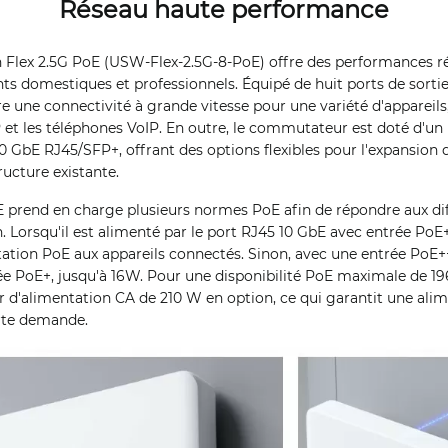
Réseau haute performance
h Flex 2.5G PoE (USW-Flex-2.5G-8-PoE) offre des performances r
s domestiques et professionnels. Équipé de huit ports de sortie
re une connectivité à grande vitesse pour une variété d'appareils
P et les téléphones VoIP. En outre, le commutateur est doté d'un 
 GbE RJ45/SFP+, offrant des options flexibles pour l'expansion 
tructure existante.
 prend en charge plusieurs normes PoE afin de répondre aux dif
. Lorsqu'il est alimenté par le port RJ45 10 GbE avec entrée PoE+
ation PoE aux appareils connectés. Sinon, avec une entrée PoE++,
e PoE+, jusqu'à 16W. Pour une disponibilité PoE maximale de 196 
ur d'alimentation CA de 210 W en option, ce qui garantit une alim
orte demande.