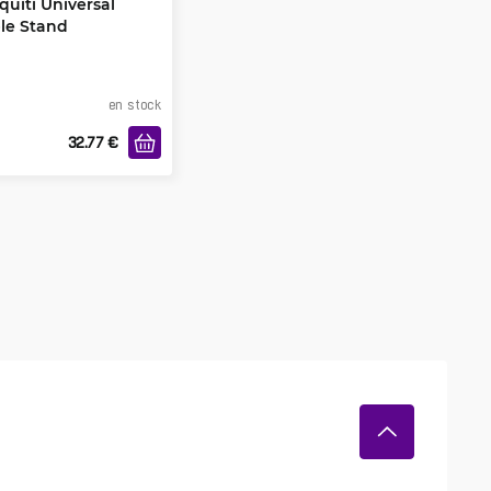
quiti Universal
le Stand
en stock
32.77
€