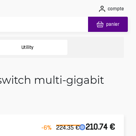
compte
panier
Utility
switch multi-gigabit
210.74
€
-6
%
224.35
€